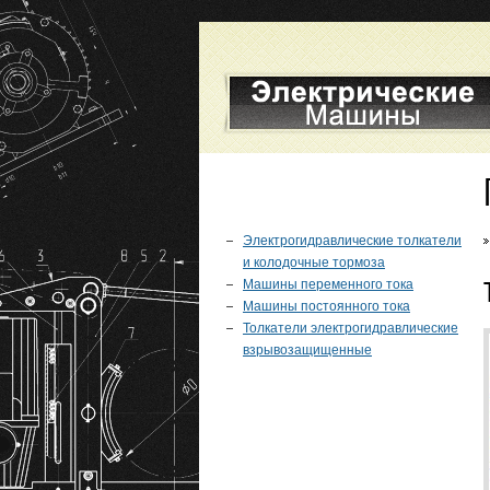
Электрогидравлические толкатели
и колодочные тормоза
Машины переменного тока
Машины постоянного тока
Толкатели электрогидравлические
взрывозащищенные