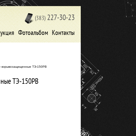
227-30-23
(383)
укция
Фотоальбом
Контакты
ие взрывозащищенные ТЭ-150РВ
нные ТЭ-150РВ