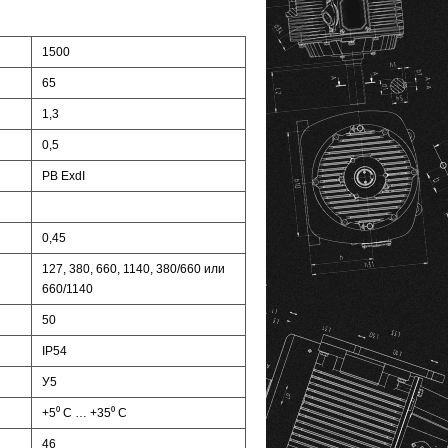
1500
65
1,3
0,5
РВ ExdI
0,45
127, 380, 660, 1140, 380/660 или
660/1140
50
IP54
У5
+5⁰ С … +35⁰ С
46