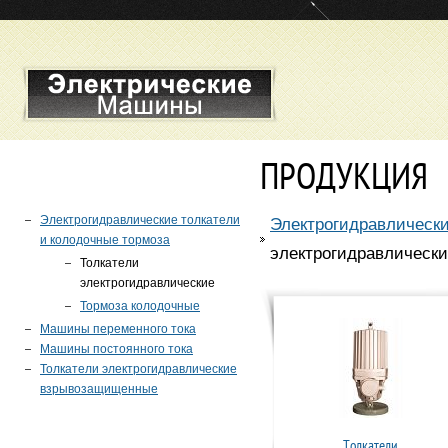
ПРОДУКЦИЯ
Электрогидравлические толкатели
Электрогидравлически
и колодочные тормоза
электрогидравлическ
Толкатели
электрогидравлические
Тормоза колодочные
Машины переменного тока
Машины постоянного тока
Толкатели электрогидравлические
взрывозащищенные
Толкатели